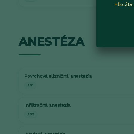
Hľadáte 
ANESTÉZA
Povrchová slizničná anestézia
A01
Infiltračná anestézia
A02