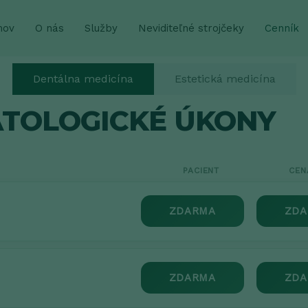
mov
O nás
Služby
Neviditeľné strojčeky
Cenník
Dentálna medicína
Estetická medicína
TOLOGICKÉ ÚKONY
PACIENT
CEN
ZDARMA
ZDA
ZDARMA
ZDA