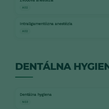
Zvodová anestézia
A02
Intraligamentózna anestézia
A02
DENTÁLNA HYGIEN
Dentálna hygiena
N03