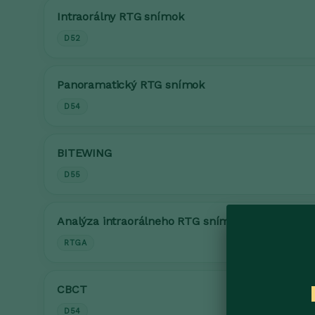
Intraorálny RTG snímok
D52
Panoramatický RTG snímok
D54
BITEWING
D55
Analýza intraorálneho RTG snímku
RTGA
CBCT
D54