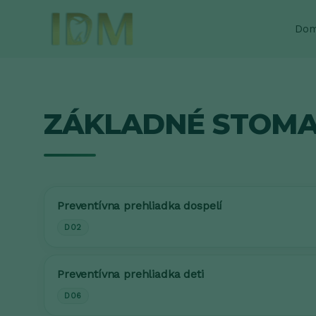
Preskočiť
na
Do
obsah
ZÁKLADNÉ STOMA
Preventívna prehliadka dospelí
D02
Preventívna prehliadka deti
D06