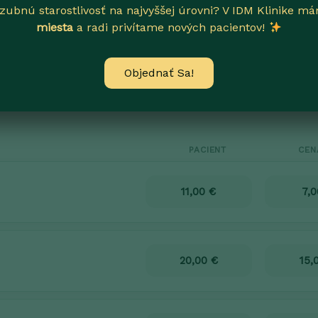
zubnú starostlivosť na najvyššej úrovni? V IDM Klinike 
miesta
a radi privítame nových pacientov!
Objednať Sa!
PACIENT
CEN
11,00 €
7,0
20,00 €
15,