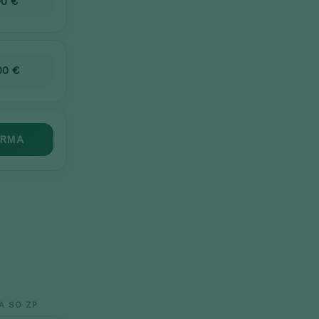
00 €
00 €
RMA
A SO ZP