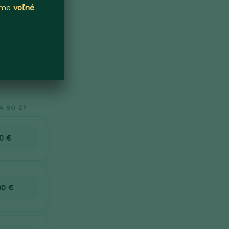
máme
voľné
A SO ZP
0 €
00 €