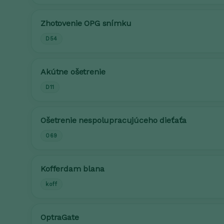
Zhotovenie OPG snímku
D54
Akútne ošetrenie
D11
Ošetrenie nespolupracujúceho dieťaťa
069
Kofferdam blana
koff
OptraGate