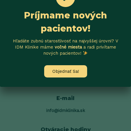
Príjmame nových
pacientov!
Hľadáte zubnú starostlivosť na najvyššej úrovni? V
IDM Klinike máme
voľné miesta
a radi privítame
nových pacientov!
Zavolajte Nám
Objednať Sa!
+421 919 065 035
E-mail
info@idmklinika.sk
Otváracie hodiny