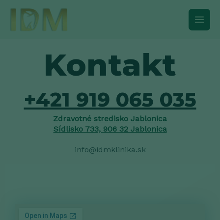
Preskočiť
Main
na
obsah
Men
Kontakt
+421 919 065 035
Zdravotné stredisko Jablonica
Sídlisko 733, 906 32 Jablonica
info@idmklinika.sk